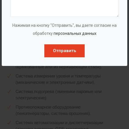
Комплектация
Базовая:
Резервуар в сборе, комплект крепежа,
Нажимая на кнопку "Отправить", вы даете согласие на
основные патрубки, люк-лаз, предохранительный
обработку
персональных данных
клапан, дыхательная арматура.
Дополнительное оборудование (опционально):
Отправить
Лестницы и площадки обслуживания (стальные
оцинкованные или из нержавеющей стали).
Система измерения уровня и температуры
(механические и электронные датчики).
Система подогрева (змеевики паровые или
электрические).
Противопожарное оборудование
(пеногенераторы, система орошения).
Система автоматизации и диспетчеризации
(датчики давления, GPS-мониторинг,