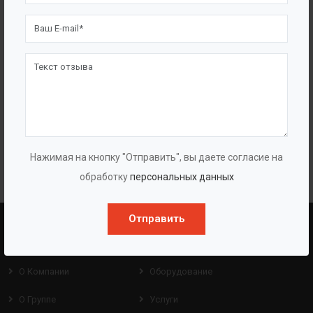
десятки реализованных и воплощенных в жизнь идей.
Каждый день, от проекта к проекту, мы боремся за качество
выпускаемой нами документации и каждый проект для нас
— это очередная победа над поставленным заказчиком
сроком. Делая выбор в нашу пользу, Вы обретаете
достойного, надежного партнера и можете быть уверены, что
любая из задач, стоящая перед вами, будет решена
качественно и на высоком уровне.
Нажимая на кнопку "Отправить", вы даете согласие на
обработку
персональных данных
Отправить
BAZMAN
ПОЛЕЗНЫЕ ССЫЛКИ
О Компании
Оборудование
О Группе
Услуги