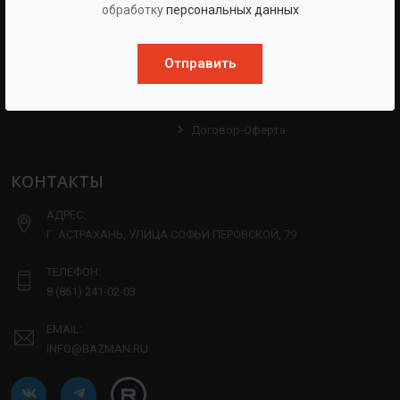
Испытаний
обработку
персональных данных
Опросные Листы
Партнерам
Техническая Информация
Отправить
Производство
Политика Конфиденциальности
Договор-Оферта
КОНТАКТЫ
АДРЕС:
Г. АСТРАХАНЬ, УЛИЦА СОФЬИ ПЕРОВСКОЙ, 79
ТЕЛЕФОН:
8 (861) 241-02-03
EMAIL:
INFO@BAZMAN.RU