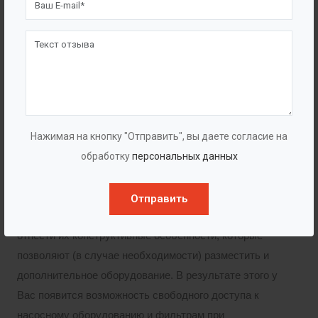
Горловины различного диаметра
Корзина для сбора мусора (AISI, ПП)
Лестница (материал ПП, AISI, Алюминий)
Корзина для сбора мусора (нержавейка, ПП)
Лестница (материал ПП, Нержавейка,
Алюминий)
Нажимая на кнопку "Отправить", вы даете согласие на
обработку
персональных данных
Преимущества
Отправить
К несомненным достоинствам колодцев можно
отнести их конструктивные особенности, которые
позволяют (в случае необходимости) разместить и
дополнительное оборудование. В результате этого у
Вас появится возможность свободного доступа к
насосному оборудованию и фильтрам при