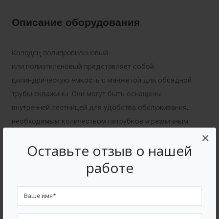
Описание оборудования
Колодец полипропиленовый
полиэтиленовый представляет собой
или
цилиндрическую емкость с манжетой для обсадной
трубы скважины. Они могут быть оснащены
внутренней лестницей для удобства обслуживания,
необходимым количеством патрубков и различным
×
оборудованием.
Оставьте отзыв о нашей
работе
Комплектация
Патрубки и трубы различного диаметра (ПП,
AISI, ПЭ, ПВХ )