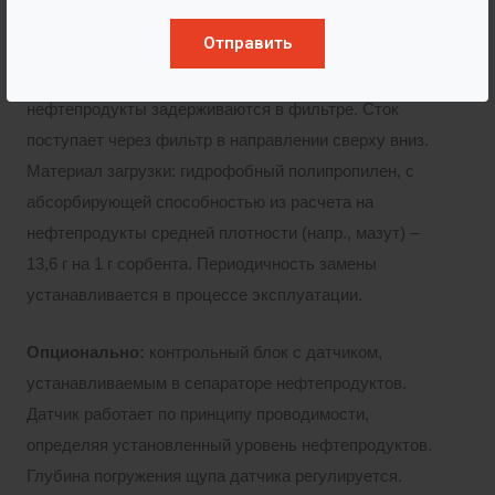
Отправить
Сорбционный фильтр «Ф»:
тут происходит
доочистка ливневых стоков, остаточные
нефтепродукты задерживаются в фильтре. Сток
поступает через фильтр в направлении сверху вниз.
Материал загрузки: гидрофобный полипропилен, с
абсорбирующей способностью из расчета на
нефтепродукты средней плотности (напр., мазут) –
13,6 г на 1 г сорбента. Периодичность замены
устанавливается в процессе эксплуатации.
Опционально:
контрольный блок с датчиком,
устанавливаемым в сепараторе нефтепродуктов.
Датчик работает по принципу проводимости,
определяя установленный уровень нефтепродуктов.
Глубина погружения щупа датчика регулируется.