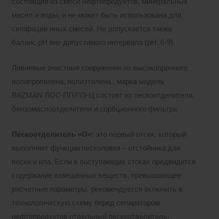
состоящий из смеси нефтепродуктов, минеральных
масел и воды, и не может быть использована для
сепарации иных смесей. Не допускается также
баланс pH вне допустимого интервала (pH: 6-9).
Ливневые очистные сооружения из высокопрочного
полипропилена, полиэтилена , марка модель
BAZMAN ЛОС-ПП/ПЭ-Ц состоят из пескоотделителя,
бензомаслоотделителя и сорбционного фильтра.
Пескоотделитель «О»:
это первый отсек, который
выполняет функции песколовки – отстойника для
песка и ила. Если в поступающих стоках предвидится
содержание взвешенных веществ, превышающее
расчетные параметры, рекомендуется включить в
технологическую схему перед сепаратором
нефтепродуктов отдельный пескоотделитель.