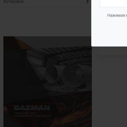
Футеровка
Нажимая н
Станция 
полигоно