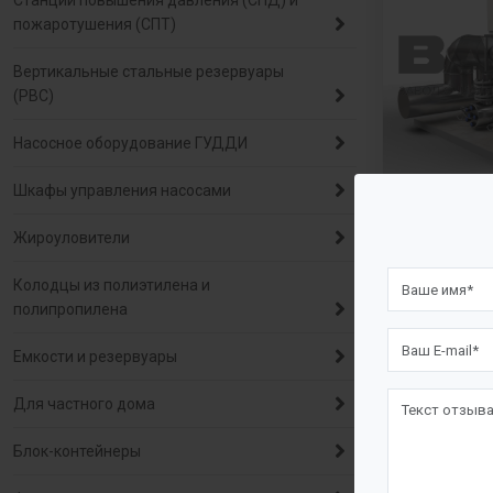
Станции повышения давления (СПД) и
пожаротушения (СПТ)
Вертикальные стальные резервуары
(РВС)
Насосное оборудование ГУДДИ
Шкафы управления насосами
Станция 
Жироуловители
обеззара
Колодцы из полиэтилена и
полипропилена
Емкости и резервуары
Для частного дома
Блок-контейнеры