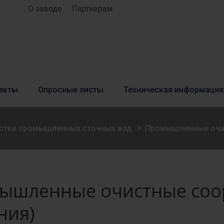
О заводе
Партнерам
екты
Опросные листы
Техническая информация
истки промышленных сточных вод
Промышленные очис
ышленные очистные соор
ния)