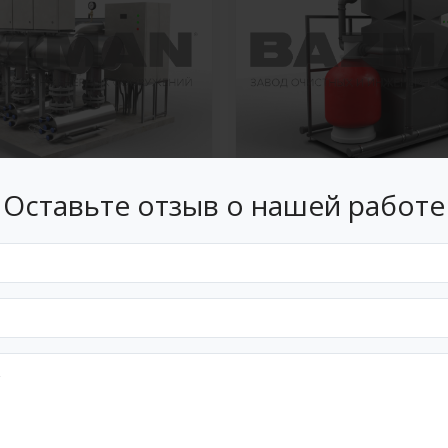
Оставьте отзыв о нашей работе
обезвреживания и
Станция очистки
живания воды
производственных ст