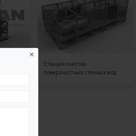
×
Станция очистки
очных вод
поверхностных сточных вод