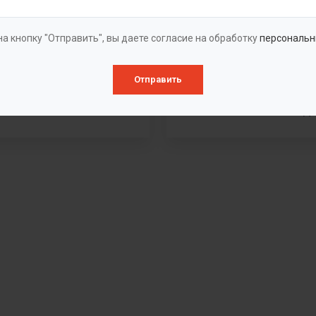
а кнопку "Отправить", вы даете согласие на обработку
персональн
Отправить
очистки фильтрата
Станция очистки хозя
в
бытовых сточных вод