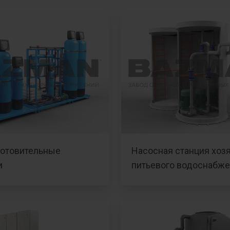
отовительные
Насосная станция хоз
и
питьевого водоснабж