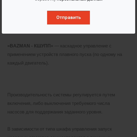
необходимого уровня.
Отправить
«BAZMAN - КШУП»
— каскадное управление с
прямым пуском двигателей.
«BAZMAN - КШУПП»
— каскадное управление с
применением устройств плавного пуска (по одному на
каждый двигатель).
Производительность системы регулируется путем
включения, либо выключения требуемого числа
насосов для поддержания заданного уровня.
В зависимости от типа шкафа управления запуск