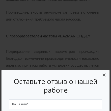
Производительность регулируется путем включения
или отключения требуемого числа насосов.
С преобразователем частоты «BAZMAN СПД-Е»
Поддержание заданных параметров происходит
благодаря изменению производительности насосного
агрегата, при этом работа установки осуществляется
следующим образом: один рабочий, второй жесткий
×
Оставьте отзыв о нашей
резерв.
работе
С преобразователем частоты «BAZMAN СПД-Е»