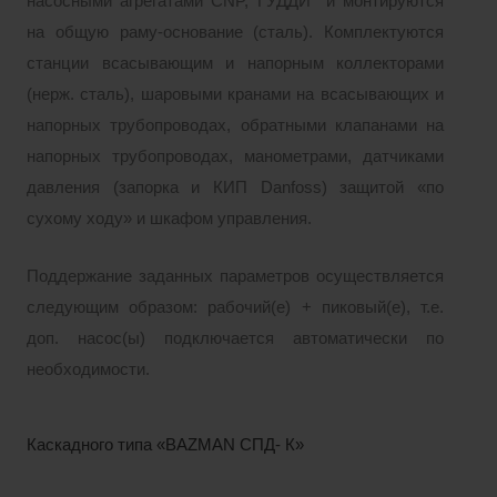
насосными агрегатами CNP, ГУДДИ и монтируются
на общую раму-основание (сталь). Комплектуются
станции всасывающим и напорным коллекторами
(нерж. сталь), шаровыми кранами на всасывающих и
напорных трубопроводах, обратными клапанами на
напорных трубопроводах, манометрами, датчиками
давления (запорка и КИП Danfoss) защитой «по
сухому ходу» и шкафом управления.
Поддержание заданных параметров осуществляется
следующим образом: рабочий(е) + пиковый(е), т.е.
доп. насос(ы) подключается автоматически по
необходимости.
Каскадного типа «BAZMAN СПД- К»