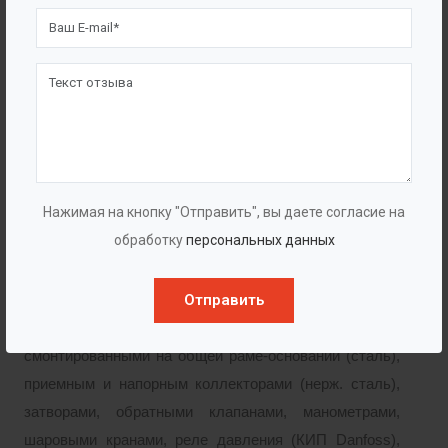
Поддержание заданных параметров происходит
благодаря изменению производительности насосных
агрегатов, при этом работа установки
осуществляется следующим образом: один
рабочий(е) + пиковый(е), т.е. доп. насос(ы)
подключается автоматически по необходимости.
Станции пожаротушения (СПТ)
Нажимая на кнопку "Отправить", вы даете согласие на
обработку
персональных данных
Автоматическая насосная установка водяного
Отправить
пожаротушения «BAZMAN СПТ-Ф» укомплектована
насосными агрегатами
CNP
, или ГУДДИ,
смонтированными на общей раме-основании (сталь),
приемным и напорным коллекторами (нерж. сталь),
затворами, обратными клапанами, манометрами,
шаровыми кранами, реле давления (КИП Danfoss),